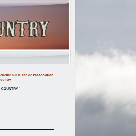
lir sur le site de l'association
country
E COUNTRY
"