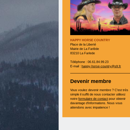
HAPPY HORSE COUNTRY
Place de la Liberté
Mairie de La Farlède
83210 La Farlede
Téléphone : 06.61.84.99.23
E-mail :
happy-horse-country@sfr.fr
Devenir membre
Vous voulez devenir membre ? C'est très
simple il suffit de nous contacter utilisez
notre
formulaire de contact
pour obtenir
davantage d'informations. Nous vous
attendons avec impatience !