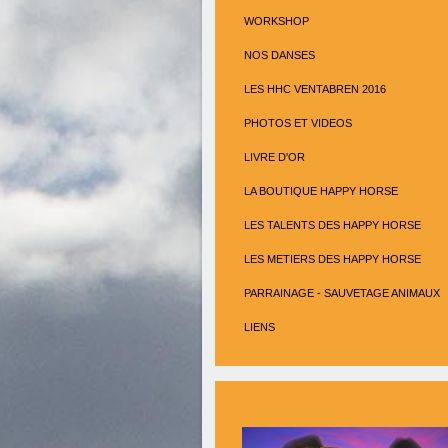
WORKSHOP
NOS DANSES
LES HHC VENTABREN 2016
PHOTOS ET VIDEOS
LIVRE D'OR
LA BOUTIQUE HAPPY HORSE
LES TALENTS DES HAPPY HORSE
LES METIERS DES HAPPY HORSE
PARRAINAGE - SAUVETAGE ANIMAUX
LIENS